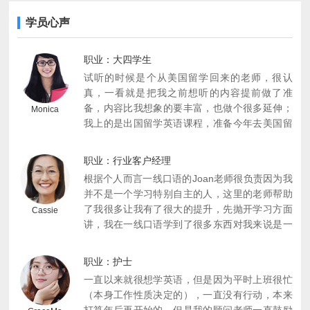
学员心声
职业：大四学生
试听的时候是个从美国留学回来的老师，很认
真，一看就是把我之前想听的内容提前做了准
备，内容比我想象的要丰富，也做个很多延伸；
Monica
我上的是出国留学英语课程，准备今年去美国留
学。有时候我着急单词说不出来，外教还会慢下
来做引导，个人觉得挺人性化的，所以就报名
职业：行业客户经理
了，后期还有个课程顾问老师全程跟踪我学习，
根据个人而言一线口语的Joan老师很负责因为我
给我制定了学习计划以及分析了我目前问题和解
并不是一个学习特别自主的人，这里的老师帮助
决方式，反正目前觉得对我学习上帮助挺大的，
了我很多让我有了很大的提升，先抛开学习方面
Cassie
平时他们如果有外教做视频直播是关于出国留学
讲，我在一线口语学到了很多东西对我来说是一
方面的话题的，还会特意发微信通知我，我是挺
笔很大的财富，我也很庆幸我选择了这里，过一
适应这种督促和认真负责型的老师们，觉得有归
段时间，自己要出国留学，在这边学了半年了，
属感，现在课程上了快60节课，目前感觉很好。
职业：护士
感觉自己更加有信心。
一直以来就很想学英语，但是因为平时上班很忙
（本身工作性质决定的），一直没有行动，本来