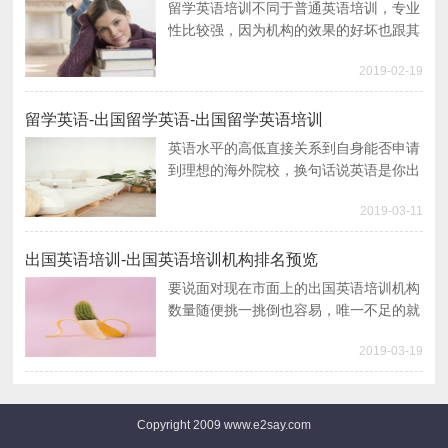
留学英语培训不同于普通英语培训，专业
性比较强，因为机构的效果的好坏也跟其
专业性质有关系的，对于留学英语培训哪
2019-02-19
家机构效果比较好，笔者今天来说说我的
看法。
留学英语-出国留学英语-出国留学英语培训
英语水平的高低直接关系到自身能否申请
到理想的海外院校，换句话说英语是你出
国留学的一块敲门砖，同时你的留学英语
2019-03-11
水平也将直接影响到你在海外生活的沟通
交流，所以好的英语水平能够让你的出国
留学路走的更加平稳。
出国英语培训-出国英语培训机构排名预览
要说面对现在市面上的出国英语培训机构
数量随便挑一挑倒也容易，唯一不足的就
是不知道是好是坏，这样的尝试虽然钱不
2019-03-19
会花费太多，但比较浪费的是时间，换句
话来讲，大部分的出国人士都比较看重时
间有效性，因此报班的时候要多加对比，
这样才能从根本上解决问题，那么什么样
Copyright 2009 www.e2say.com
的出国英语培训才算是好的呢？