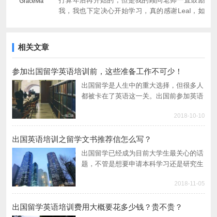
打算年后再开始的，但是我的顾问老师一直鼓励
GraceMa
我，我也下定决心开始学习，真的感谢Leal，如
果不是她，我又不知道什么时候才能真的开始。
现在已经学了三个月了，因为我是护士，早晚班
经常会变动，每次都是leal老师给我打电话确认
相关文章
班表，帮我排课，现在每天我都在竭尽全力学习
词汇听力，这种感觉真好，好像英语学习已经成
参加出国留学英语培训前，这些准备工作不可少！
了一种习惯。希望自己明年能够在英语上有突
破，2018年前实现自己的出国留学梦，加油！
出国留学是人生中的重大选择，但很多人
都被卡在了英语这一关。出国前参加英语
培训倒是一个好办法，可选择培训班千万
2018-10-10
不能盲目，下面这些准备工作一定要做
足。
出国英语培训之留学文书推荐信怎么写？
出国留学已经成为目前大学生最关心的话
题，不管是想要申请本科学习还是研究生
以上的学习，除了需要具备一定的英语语
2018-11-05
言能力外，还需要任课老师的推荐信。本
期的出国英语培训就为大家讲解一下留学
推荐信该怎么写。
出国留学英语培训费用大概要花多少钱？贵不贵？